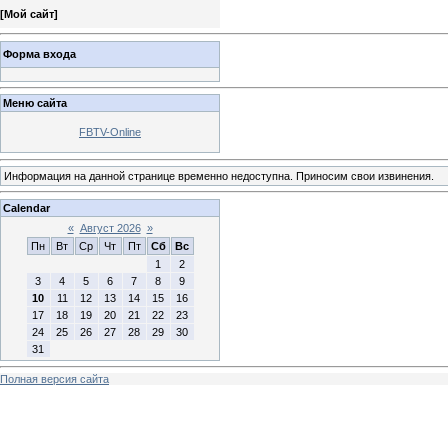
[
Мой сайт
]
Форма входа
Меню сайта
FBTV-Online
Информация на данной странице временно недоступна. Приносим свои извинения.
Calendar
«
Август 2026
»
Пн
Вт
Ср
Чт
Пт
Сб
Вс
1
2
3
4
5
6
7
8
9
10
11
12
13
14
15
16
17
18
19
20
21
22
23
24
25
26
27
28
29
30
31
Полная версия сайта